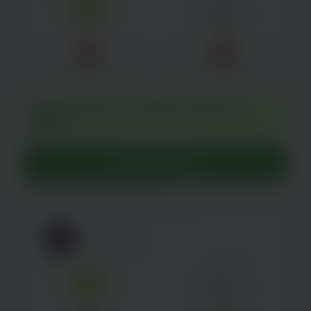
App Android
App de iPhone
Bônus de boas - vindas de 100% até
R$500
APOSTAR AQUI
Vá para o site de Onwin365
Aplicam-se 18+T&C, GambleAware.org
26
Starda App