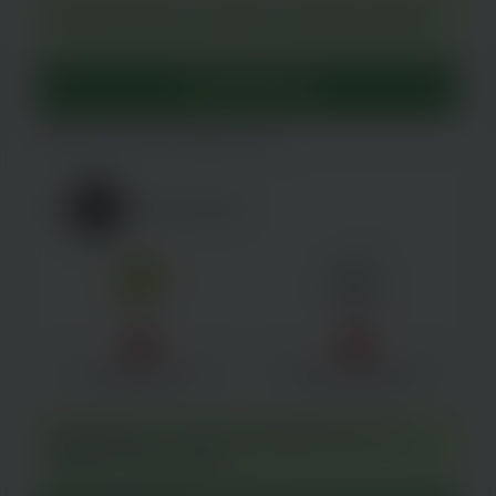
Deposite R$ 30 e ganhe 5 apostas grátis
APOSTAR AQUI
Vá para o site de Leon
Aplicam-se 18+T&C, GambleAware.org
12
Betorspin App
App Android
App de iPhone
Multiplique o valor do depósito por 3 e
saque 5 vezes mais