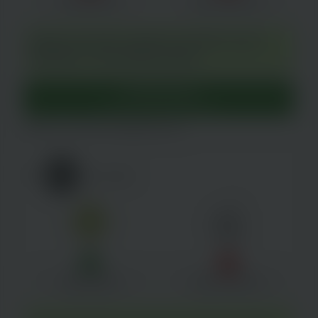
App Android
App de iPhone
Bônus de boas-vindas de 100% de até
R$2,900 + 90 rodadas grátis
APOSTAR AQUI
Vá para o site de Play Fortuna
Aplicam-se 18+T&C, GambleAware.org
11
Leon App
App Android
App de iPhone