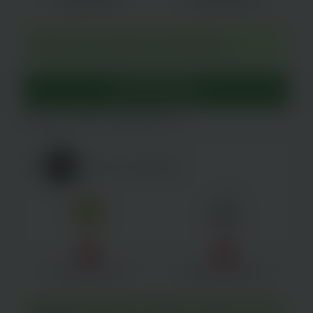
Aposte em esportes na BetBoom
APOSTAR AQUI
Vá para o site de BetBoom
Aplicam-se 18+T&C, GambleAware.org
20
Lucky's Ledger App
App Android
App de iPhone
3x Bônus de boas-vindas de 100% de até