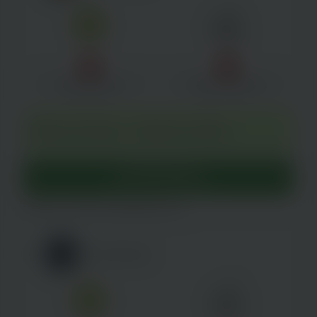
App Android
App de iPhone
Bônus de boas - vindas de 100%
APOSTAR AQUI
Vá para o site de KoalaBet
Aplicam-se 18+T&C, GambleAware.org
9
Lunubet App