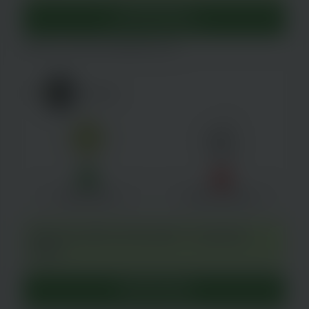
APOSTAR AQUI
Vá para o site de Betorspin
Aplicam-se 18+T&C, GambleAware.org
13
JB App
App Android
App de iPhone
Bônus de 80% até $1,000 + 5 apostas
grátis
APOSTAR AQUI
Vá para o site de JB