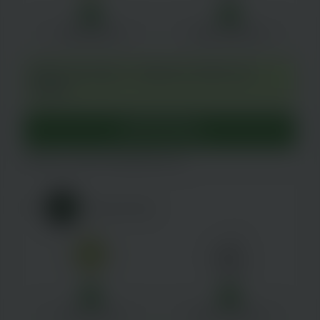
App Android
App de iPhone
Bônus de boas - vindas de 150% até
R$500
APOSTAR AQUI
Vá para o site de Starda
Aplicam-se 18+T&C, GambleAware.org
27
Fansport App
App Android
App de iPhone