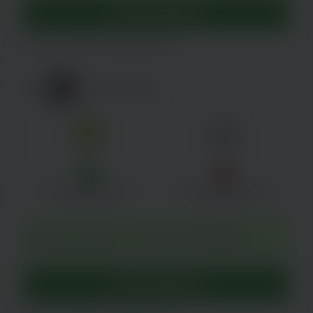
APOSTAR AQUI
Vá para o site de Gamdom
Aplicam-se 18+T&C, GambleAware.org
22
Bora Jogar App
App Android
App de iPhone
Bônus de boas - vindas até R$1,888
APOSTAR AQUI
Vá para o site de Bora Jogar