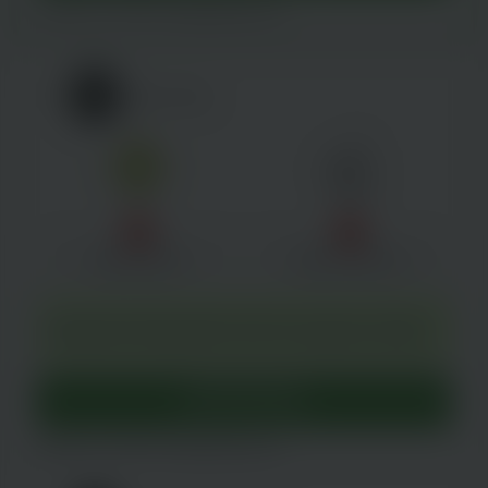
Aplicam-se 18+T&C, GambleAware.org
4
Qzino App
App Android
App de iPhone
Deposite $20 ganhe $10 de aposta Grátis
APOSTAR AQUI
Vá para o site de Qzino
Aplicam-se 18+T&C, GambleAware.org