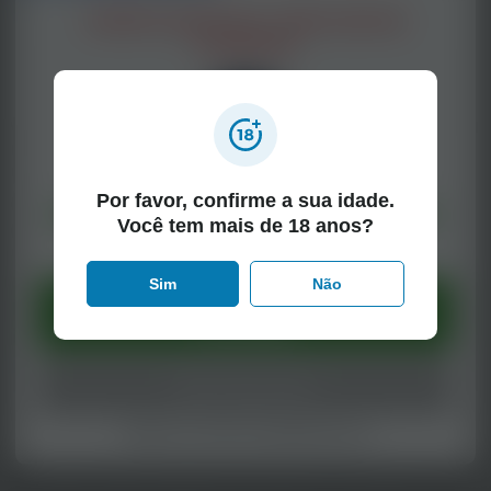
Código bônus bodog
para brasileiros
OFERTA ESPECIAL PARA NOVOS
CLIENTES!
Bônus de Registro da Bodog Brasil
Para incentivar os apostadores a se registrarem na Bodog, a casa
oferece um bônus de boas-vindas bem interessante. Nele, você
recebe até R$200 no seu primeiro depósito.
Por favor, confirme a sua idade.
Porém, é preciso ficar atento que é necessário selecioná-lo no
BÔNUS DE BOAS - VINDAS DE
Você tem mais de 18 anos?
painel de bônus antes de realizar seu primeiro depósito. Caso
100% ATÉ R$500
contrário, você não conseguirá o bônus de 100%.
Sim
Não
Outro detalhe é que depósitos realizados com vouchers, Payz ou
Visita 20Bet
AstropayCard não são válidos para essa promoção.
Ir para 20Bet
Entenda melhor os bônus de casas de apostas lendo o nosso
guia de Bônus de Apostas
.
Não interessado
Como verificar a sua conta da Bodog?
Aplicam-se 18+T&C, GambleAware.org
Apesar de não contar com processos de validação da conta logo