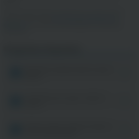
intuitiva.
Caso você queira saber mais sobre essa ou outras casas de
apostas, indico o nosso
guia de Casas de Apostas para
Brasileiros
, que contém mais informações em outras áreas
importantes.
Perguntas frequentes
É possível me registrar através do app da
?
Bodog?
O que fazer caso eu perca a senha de
?
acesso?
É preciso colocar o número de celular na
?
hora do registro Bodog?