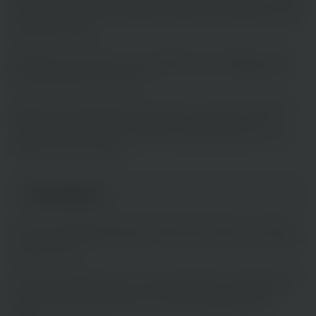
de senha, já que existem algumas exigências. Além disso, não se
esqueça que todos os campos têm que estar completos para que
você possa avançar.
Além disso, pode ser que você complete o seu registro mas ao
final receba um aviso de que houve um erro e um pedido para
que você confira o seu e-mail.
Neste caso, provavelmente você já criou uma conta na Bodog e
eles irão lhe enviar uma mensagem lhe avisando isso e lhe
sugerindo mudar a senha, caso você tenha esquecido a senha
criada na hora do registro.
Conclusão
Como foi possível perceber ao longo do nosso guia, o processo
de registro da Bodog é simples e não demora mais do que alguns
poucos minutos.
Além disso, bodog entrar na sua conta também é algo fácil de ser
feito, em qualquer plataforma oferecida pela casa. E tudo isso
graças ao ótimo layout do site, com uma navegação fácil e