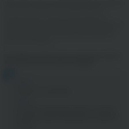
após o registro, pode ser necessário passar por uma verificação
para sacar os seus ganhos com as apostas esportivas.
É importante, porém, ressaltar que essa verificação será
solicitada pela Bodog caso haja necessidade ou haja suspeita de
que algo de errado está acontecendo na conta. Em ambos os
casos, você receberá um e-mail da casa avisando que será
preciso fazer a verificação.
Para facilitar, aqui está o passo a passo para verificar
sua conta caso você receba a solicitação:
Passo 1
Acesse a sua conta Bodog
Passo 2
Tire foto de um documento com foto, ou escaneie
ele, como a carteira de identidade ou a carteira de
motorista