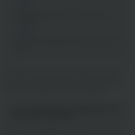
Passo 3
Escaneie ou tire foto de um comprovante de
residência
Passo 4
Envie para a Bodog através do chat ao vivo ou e-
mail
Lembramos mais uma vez que esse processo não é necessário
para bodog.net entrar na sua conta e utilizá-la, porém é algo
importante para evitar fraudes nos saques e proteger não só a
sua conta como também a própria casa de apostas.
E se você precisar de ajuda para criar
uma conta da Bodog?
Caso esteja com dificuldades para criar a sua conta, a melhor