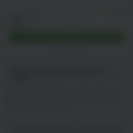
7.8 / 10
IVIBET
Bônus de boas - vindas até R$890
Visita Ivibet
Avaliação de Ivibet
Registro Bodog: um guia passo a
passo
Para aqueles que têm dúvida de como realizar o bodog cadastro,
preparamos este guia completo, no qual iremos explicar de
maneira simples todos os passos necessários para a criação da
sua conta nesta casa de apostas.
Para incentivar os apostadores a se registrarem na Bodog,
a casa oferece um bônus de boas-vindas bem interessante.