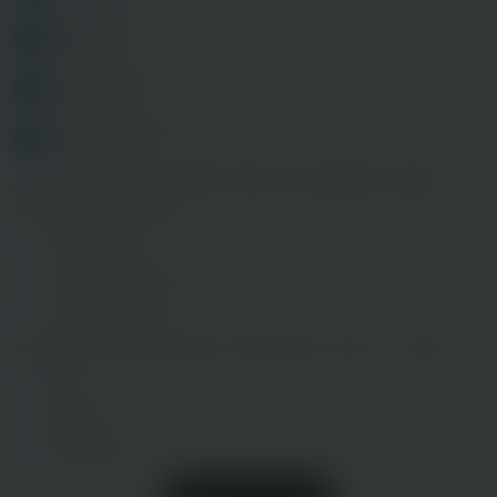
MMA
Corrida
Vaquejada
Os esportes virtuais também oferecem pouquíssimas opções,
com apenas 3 eSports:
Futebol virtual
Corrida de cachorro
Corrida de cavalo
As apostas especiais também disponibilizam apenas 3 opções:
BBB
Desafios
Palpitômetro