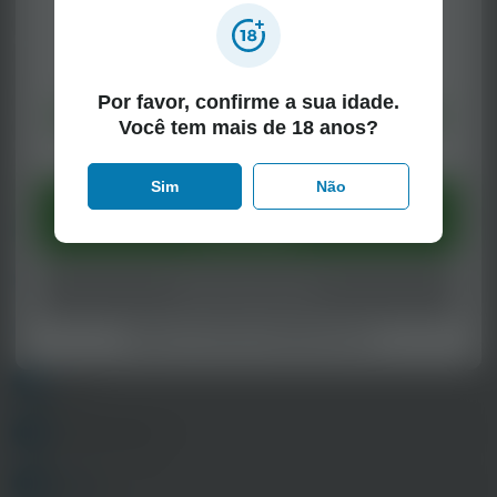
populares.
A MarjoSports não faz a cobertura de uma grande variedade de
esportes, como suas concorrentes, o que pode ser um ponto
Por favor, confirme a sua idade.
bastante negativo se você pretende apostar em esportes menos
BÔNUS DE BOAS - VINDAS DE
Você tem mais de 18 anos?
populares, como
Hóquei
, Beisebol, entre outros.
100% ATÉ R$500
A casa de apostas possui apenas 9 modalidades esportivas
disponíveis:
Sim
Não
Visita 20Bet
Futebol
Ir para 20Bet
Futsal
Não interessado
Basquete
Aplicam-se 18+T&C, GambleAware.org
Vôlei
Vôlei de praia
Tênis