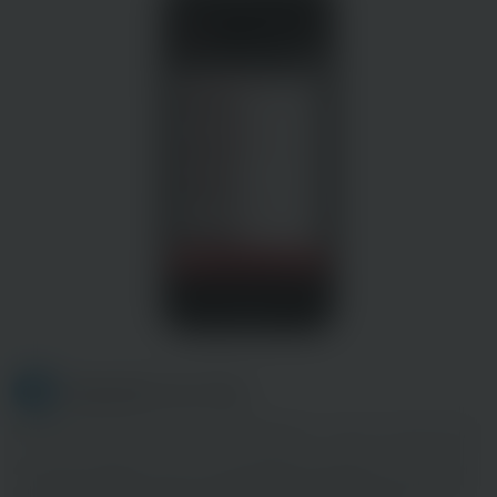
Apostas ao vivo
É possível apostar ao vivo na MarjoSports, o que é um bom sinal.
A casa de apostas não faz a transmissão dos jogos ao vivo, mas
você pode contar com as representações gráficas que mostram