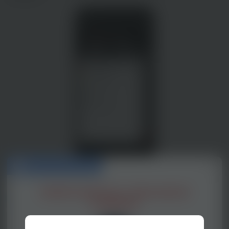
Oferta por tempo limitado
OFERTA ESPECIAL PARA NOVOS
Apostas esportivas
CLIENTES!
As apostas esportivas na MarjoSports oferecem cotações dentro
da média do mercado, e você irá encontrar apenas os jogos mais