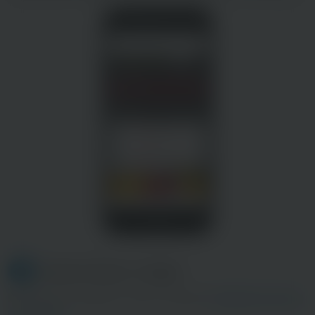
Como Fazer o login
É bem fácil se cadastrar ou fazer o login pelo
aplicativo da casa
de apostas
.