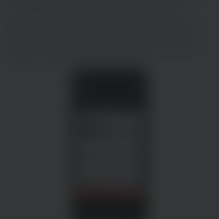
uma simulação do campo em tempo real durante o jogo.
As estatísticas mostradas, porém, são bem simples e mostram
apenas os escanteios, cartões amarelos/vermelhos e lesões.
Como a casa de apostas não cobre muitos esportes, você só irá
encontrar os eventos mais populares ao vivo.