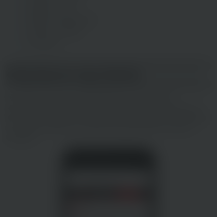
Apostas ao vivo
Método de pagamento
Suporte ao cliente
Conclusão
MarjoSports App Mobile
Bem vindo a mais um artigo MightyTips sobre guias de
experiência de apostas móveis! A casa a ser analisada hoje é a
MarjoSports, casa que vem ganhando notabilidade e notoriedade
no cenário brasileiro por patrocinar grandes times da Série A
brasileira.