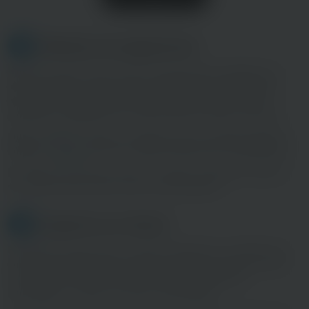
Método de pagamento
Esse é um ponto forte da casa. É possível fazer depósitos via
boleto bancário, o que é muito conveniente para apostadores
brasileiros. É inegável que o boleto bancário seja o método
preferido de jogadores da nossa terrinha por diversos motivos.
Além do boleto, cartões de crédito das mais variadas bandeiras,
Neteller, e
Payz
são outros métodos disponíveis na MarjoSports.
É também possível de se fazer os saques e depósitos usando o
seu celular, pela versão móvel ou pelo aplicativo.
Suporte ao cliente
O suporte da casa é bom, e melhor ainda para os usuários que
fazem suas apostas pelo celular. Isso porque ao invés de chats
ao vivo, que é muito comum nas casas, a MarjoSports
disponibiliza o suporte ao cliente via WhatsApp.