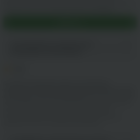
recebem limites de apostas aprimorados e convites para eventos
especiais, bem como o sistema de pontos de fidelidade
Registre-se
Licenciamento e segurança de
informação no Win.Casino
7/10
O website do Win.Casino opera com uma licença
internacional, emitida pela Ilha Autônoma de Anjouan, União
das Comores, sob as leis de Curaçau.
Além disso, disponibiliza
diversas políticas que você poderá consultar na seção “Info” do
site. Entre elas destacamos a Política KYC, Política de
Privacidade e Apostas com responsabilidade. No entanto, a
página dos Termos e Condições está incompleta.