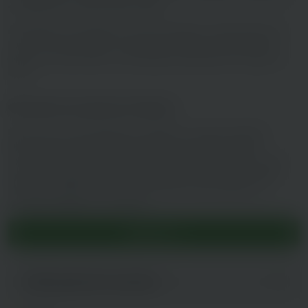
e assistir aos eventos selecionados.
A experiência de apostas ao vivo se destaca no Win.Casino por
reunir, em um só lugar, os principais eventos acontecendo em
tempo real. Além disso, você também pode filtrar por "jogos de
hoje".
Mercados de aposta de eSports
Como nas outras operadoras, também na casa de apostas
Win.Casino os mercados de apostas para eSports variam
consideravelmente entre jogos. Para você ter uma ideia, o jogo
League of Legends apresenta mercados como “Terceiro Map
Total Kills Odd/Even”. Já o jogo Starcraft 2 disponibiliza um
mercado simples de “Vencedor”.
Registre-se
Visão geral do cassino