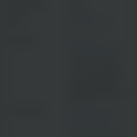
Ano de fundação
2005
Telefone
Nenhum
E-mail
support@win.casino
Pagamentos
Bitcoin
,
Visa
,
Cartão De Crédito
,
Pix
,
NETELLER
,
PaysafeCard
,
Transferência Bancária,
Banco Original
, Ethereum,
Litecoin, Multibanco, Rapid
Transfer, Ripple, Tether,
Dogecoin, Binance Pay,
Bitcoin Cash, TRON, Google
Pay, USDT
Tipos de apostas
Loteria
,
Hóquei
,
Baseball
,
Fórmula 1
,
Tênis
,
League of Legends
,
MMA/UFC
,
CS2
,
Basquete
,