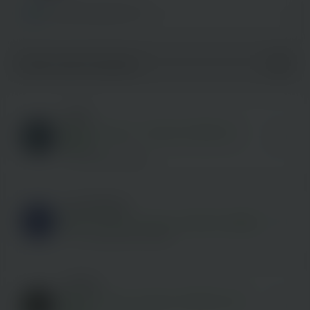
correia98luiza@gmail.com
Outras casas de apostas
20BET:
Bônus de boas - vindas de 100% até
R$500
Leia a 20Bet avaliação
SAPPHIREBET:
Bónus de boas-vindas de 100% até R$812
Leia a SapphireBet avaliação
WINWIN:
Bônus de boas-vindas de 100% de até