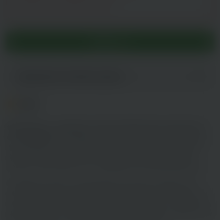
Inexistência de aplicativo móvel
Registre-se
Aplicativo do Win.Casino
6/10
Infelizmente, o aplicativo móvel do Win.Casino ainda não é
uma realidade.
De qualquer maneira, o usuário pode apostar no
seu dispositivo móvel (Android ou iOS) tranquilamente porque o
website mobile do cassino é totalmente otimizado para telas
menores. Mas opções como notificações não estão disponíveis.
O website é intuitivo, apresentando as mesmas opções que a
versão desktop. Uma das principais diferenças é o fato de ter um
menu inferior com opções como “Perfil” e “Carteira”, mesmo sem
sessão iniciada. Já o boletim de apostas só aparece quando você