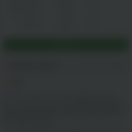
R$ 30–n/d
Imediato
0%
R$ 30–n/d
Imediato
0%
R$ 30–n/d
Imediato
0%
R$ 30–n/d
Imediato
0%
R$ 30–n/d
Imediato
0%
Registre-se
R$ 30–n/d
Imediato
0%
Suporte ao cliente
8/10
O suporte ao cliente do Win.Casino é limitado, funcionando
apenas com chat ao vivo e e-mail.
A resposta pode chegar a
24h e, quando questionados sobre o idioma de atendimento,
informam que podem usar o tradutor para português, mas
que o inglês é preferível.
Já o horário de atendimento de ambos funciona das 8h às 20h