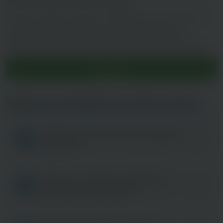
ofertas do Win.Casino para esportes.
Durante a análise, testamos a usabilidade do site, os tempos de
resposta do suporte ao cliente, a cobertura esportiva e a
experiência no cassino ao vivo. Além disso, exploramos os
especiais do Win.Casino, como as apostas em música e política.
Registre-se
FAQs da Avaliação do Win.Casino
O Win.Casino oferece bônus para apostas
?
esportivas?
Quais são os métodos de pagamento
?
disponíveis no Win.Casino?