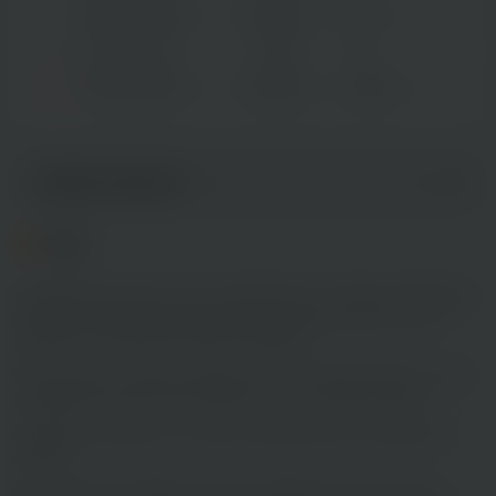
R$ 12–515.869
Instante
0%
R$ 32–447.090
Instante
0%
R$ 12–515.869
Instante
0%0%
R$ 12–515.869
Instante
0%
R$ 12–515.869
Instante
0%
GGBet Suporte
R$ 12–515.869
Instante
0%
R$ 15–515.869
Instante
0%
9/10
R$ 15–515.869
Instante
0%
A experiência que tive com o atendimento ao cliente da GGbet foi
R$ 12–515.869
Instante
0%
excelente. Começando pelo fato de que eles contam com um
R$ 10–515.869
Instante
0%
suporte 24 horas para usuários brasileiros.
R$ 10–447.090
Instante
0%
Para acessar o suporte, basta encontrar o botão Suporte no final
da página inicial do site da GGbet, no canto inferior direito.
R$ 10–515.869
Instante
0%
A plataforma GGbet nos oferece basicamente duas opções de
R$ 10–447.090
Instante
0%
suporte.
R$ 41–515.869
Instante
0%
A primeira é por telefone. Porém, a ligação tem que partir de