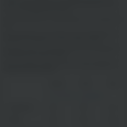
você, e o número é britânico, então, não compensaria eu arcar
R$ 41–515.869
Instante
0%
com custos de ligações internacionais.
R$ 41–515.869
Instante
0%
Resolvi então partir para a segunda opção, que é o suporte por e-
R$ 10–447.090
Instante
0%
mail.
R$ 10–515.869
Instante
0%
Minha experiência foi muito positiva, pois fui surpreendido com
respostas em português, em um tom cordial, e solícito.
R$ 10–515.869
Instante
0%
Além disso, todos os e-mails trocados foram muito rapidamente
R$ 30–447.090
Instante
0%
respondidos pelo equipe da GGbet.
R$ 30–447.090
Instante
0%
Tive meu problema resolvido, e por isso, minhas avaliações de
GGbet foram muito positivas.
Telefone
E-mail
Bate-papo
44 203 769 1962
support@gg.bet
Competência
4 / 5
5 / 5
4 / 5
Polidez
5 / 5
5 / 5
5 / 5