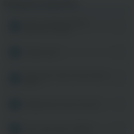
Perguntas frequentes
Quais os mercados de E-Sports
?
disponíveis no GGBet?
?
O GGBet é legal?
Como receber o bônus de boas-vindas no
?
GGBet?
?
O GGBet oferece serviço de cassino?
?
Como eu faço saques no GGBet?