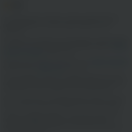
9/10
Ter diferentes tipos de apostas é sempre um diferencial para
atrair apostadores e a casa de apostas GGBet tem esse
diferencial.
Os eSports são certamente sua especialidade no quesito apostas,
contando com serviços de stream em partidas de Dota 2,
CS:GO
,
League of Legends
, PUGB, e outros.
Há ainda outros esportes tradicionais, como o
futebol
,
basquete
,
futebol americano,
MMA
,
tênis
entre outros.
O site disponibiliza centenas de resultados diferentes para você
apostar no tipo de mercado que melhor se encaixe no seu perfil
de apostador. Comece a apostar nos seus times favoritos!
Mas, e se além disso, você pudesse apostar também em coisas
que não fossem esportivas? A GGBet te dá essa oportunidade.
Clicando na categoria “Esportes”, você vai ver na barra lateral
todas as modalidades disponíveis. No final dela, há uma
modalidade chamada “Especiais” onde você encontra diversos