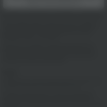
Depósitos
Aplicam-se 18+T&C, GambleAware.org
O GGBet oferece diversas formas de depósito e o bom para nós
brasileiros é que eles oferecem serviços usando o Real brasileiro.
Entre as opções, existem as mais comuns como os cartões de
crédito das bandeiras Visa e Mastercard, além do cartão pré-
pago da AstroPay, e as carteiras eletrônicas como a Payz,
MuchBetter, Pay4Fun e Jeton Wallet.
Além disso, para brasileiros, ainda existem pagamentos por
boleto bancário e também transferências pelos bancos mais
comuns, como o Banco do Brasil, Bradesco e Caixa, além de
transferência através da Loteria Federal.
Saques
A GGBet oferece as mesmas opções de bancos, carteiras online
e cartões mencionados acima para realizar saques.
O tempo de demora para que o valor entre na sua conta vai
depender de quanto foi sacado, valores de até R$ 300 são
depositados no dia seguinte. Quanto maior o valor, maior o tempo