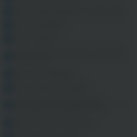
Clique em
“Baixar o Aplicativo”
, no rodapé da página;
Selecione
“Google Play”
;
Toque em
“Android”
;
Aponte a câmera do celular para fazer a leitura do QR e
baixar o aplicativo;
Baixe o arquivo
“GGbet.apk”
;
Abra o arquivo e clique em
“Instalar”
;
Se necessário, permita a instalação de fontes
desconhecidas nas configurações do celular;
Aguarde a instalação e abra o aplicativo;
Faça login e realize a sua aposta.