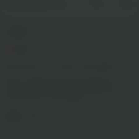
Tempo de resposta
Imediato
0–24 horas
Imediato
Geral
8.1/10
Minha conclusão é de que a GGbet é uma boa opção se você
está buscando uma boa casa de e-sports para apostar em.
Claro que, a GGbet possui outros tipos de esportes, como o
Futebol, queridinho dos brasileiros, com probabilidades
competitivas, mas com certeza o fato da GGbet não possuir o
recurso de cash-out é uma desvantagem.
Vantagens
A plataforma transmite jogos ao vivo
Bom serviço de atendimento ao cliente