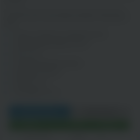
de espera.
É necessário, porém, ficar atento aos valores mínimos para o
saque em cada uma dessa opções oferecidas. Vamos listá-los
abaixo:
Cartões de Crédito Visa e Mastercard:
R$30
Cartão Pré-pago AstroPay:
R$44,90
Payz:
R$33,11
Transferência Bancária:
R$28,06
MuchBetter:
R$264,85
Pay4Fun:
R$10
Jeton Wallet:
R$ 33,11
Depositar fundos
Retirar fundos
Quantia
Tempo
Comissão
R$ 32–447.090
Instante
0%