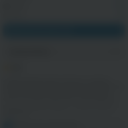
Futebol
3.2%
Tênis
5%
Margem geral de aposta: 5.5%
Apostas Móveis
9/10
A GGBet disponibiliza aplicativo Android para os jogadores
brasileiros. A ferramenta conta com todos os recursos disponíveis
no site da casa de apostas. Ou seja, é possível contactar o
suporte, fazer apostas, resgatar ofertas e realizar pagamentos.
Para fazer o download do aplicativo, o usuário deve seguir as
etapas abaixo:
Acesse a versão mobile da GGBet;