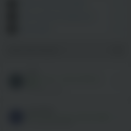
Análise e Guia do App da GGBet
08.06.26
Como se cadastrar na GGBet Brasil?
04.03.24
Bônus GG.BET
08.06.26
Outras casas de apostas
20BET:
Bônus de boas - vindas de 100% até
R$500
Leia a 20Bet avaliação
SAPPHIREBET:
Bónus de boas-vindas de 100% até R$812
Leia a SapphireBet avaliação